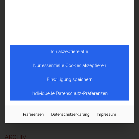
NEUESTE BEITRÄGE
Die Welt im Herzen – Reisen ist mehr als Urlaub
Ich akzeptiere alle
Fernweh? Entdecken Sie Afrika mit a&e erlebnis:reisen und
Anselm Pahnke!
Nur essenzielle Cookies akzeptieren
Reiseblog Baltikum – Von Tallinn bis Palanga
Einwilligung speichern
Reiseblog Ayurveda – Ayurveda Kur in Sri Lanka und Indien
Individuelle Datenschutz-Präferenzen
Reiseblog Tadschikistan – 5 große Momente
Präferenzen
Datenschutzerklärung
Impressum
NEUESTE KOMMENTARE
ARCHIV