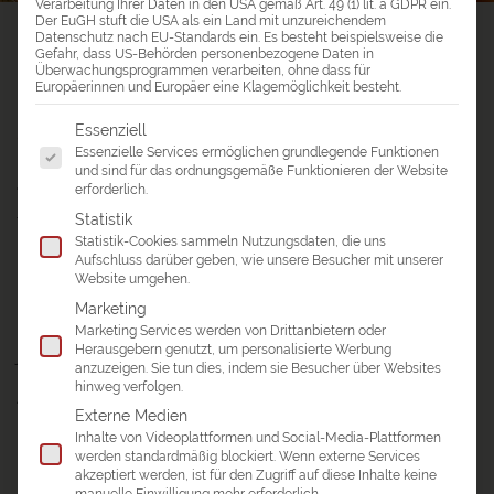
Verarbeitung Ihrer Daten in den USA gemäß Art. 49 (1) lit. a GDPR ein.
Der EuGH stuft die USA als ein Land mit unzureichendem
a&e erlebnis:reisen
>
Reiseblog
>
Datenschutz nach EU-Standards ein. Es besteht beispielsweise die
Gefahr, dass US-Behörden personenbezogene Daten in
Reisebericht Myanmar – Bagan & Goldener Felsen
Überwachungsprogrammen verarbeiten, ohne dass für
Europäerinnen und Europäer eine Klagemöglichkeit besteht.
REISEBERICHT MYANMAR – BAGAN &
Es folgt eine Liste der Service-Gruppen, für die eine Einwil
Essenziell
GOLDENER FELSEN
Essenzielle Services ermöglichen grundlegende Funktionen
Meine besonderen Reisemomente
und sind für das ordnungsgemäße Funktionieren der Website
erforderlich.
Statistik
Tatsächlich ein paar Delfine zu sehen - ein echte
Statistik-Cookies sammeln Nutzungsdaten, die uns
Überraschung, da ich nicht damit gerechnet habe.
Aufschluss darüber geben, wie unsere Besucher mit unserer
Website umgehen.
Das große Pilgerfest in Bagan - faszinierend.
Marketing
Marketing Services werden von Drittanbietern oder
Die LKW-Fahrt hoch zum Goldenen Felsen - einmal auf
Herausgebern genutzt, um personalisierte Werbung
jeden Fall ein Erlebnis.
anzuzeigen. Sie tun dies, indem sie Besucher über Websites
hinweg verfolgen.
Andrea
Externe Medien
Inhalte von Videoplattformen und Social-Media-Plattformen
Einmal kreuz und quer durch Myanmar? Kommen Sie mit
werden standardmäßig blockiert. Wenn externe Services
uns auf eine
Myanmar Reise
!
akzeptiert werden, ist für den Zugriff auf diese Inhalte keine
manuelle Einwilligung mehr erforderlich.