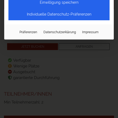
Einwilligung speichern
von
Preis
Special
Individuelle Datenschutz-Präferenzen
01.07.2026
-
€
1.470,-
31.12.2027
Reisebautein bei 2 Teilnehmern. Preis pro Person.
Präferenzen
Datenschutzerklärung
Impressum
weitere Optionen
JETZT BUCHEN
ANFRAGEN
Verfügbar
Wenige Plätze
Ausgebucht
garantierte Durchführung
TEILNEHMER/INNEN
Min Teilnehmerzahl: 2