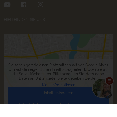
HIER FINDEN SIE UNS
Sie sehen gerade einen Platzhalterinhalt von
Google Maps
.
Um auf den eigentlichen Inhalt zuzugreifen, klicken Sie auf
die Schaltfläche unten. Bitte beachten Sie, dass dabei
Daten an Drittanbieter weitergegeben werden.
Mehr Informationen
Inhalt entsperren
Erforderlichen Service akzeptieren und Inhalte
entsperren