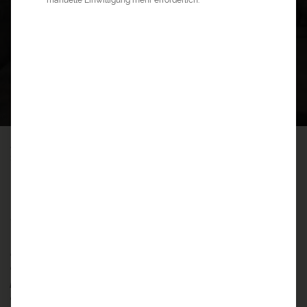
0
4
©
a&e erlebnis:reisen
>
Asien Reisen
>
Bangladesch Reisen
>
Bangladesch
Sundarbans
BANGLADESCH SUNDARBANS
Bootssafari durch die Sundarbans
Langsam schiebt sich der historische Raddampfer durch
die Wasserlandschaft. Vom Heck des Schiffes höre ich das
plätschern des aufgewirbelten Flusses und denke zurück
an das Brüllen des Tigers, das ich in den Sundarbans