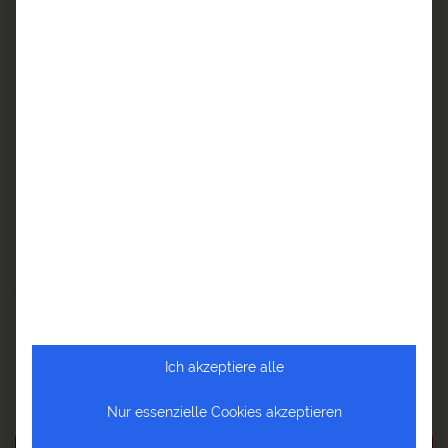
Mahlzeiten:
1 x Frühstück | 1 x Mittagessen | 1 x Abendessen
ENDE IN DHAKA
6. REISETAG:
Abenteuer Sundarbans nimmt ein Ende...
Überflieger:
Ende der Reise
Mahlzeiten:
1 x Frühstück
TERMINE & PREISE DER BANGLADESCH
SUNDARBARNS REISE
Verfügbar
Ich akzeptiere alle
Wenige Plätze
Ausgebucht
Nur essenzielle Cookies akzeptieren
garantierte Durchführung