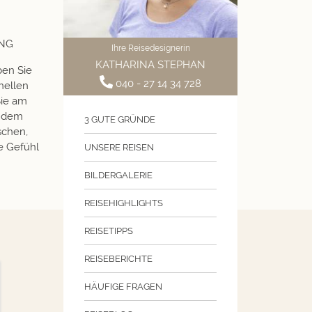
NG
Ihre Reisedesignerin
KATHARINA STEPHAN
ben Sie
040 - 27 14 34 728
onellen
Sie am
r dem
3 GUTE GRÜNDE
schen,
e Gefühl
UNSERE REISEN
BILDERGALERIE
REISEHIGHLIGHTS
REISETIPPS
REISEBERICHTE
HÄUFIGE FRAGEN