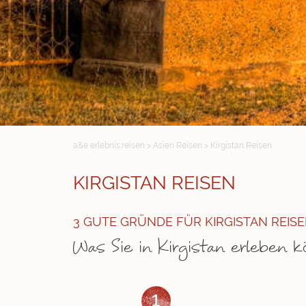
©
a&e erlebnis:reisen
>
Asien Reisen
>
Kirgistan Reisen
KIRGISTAN REISEN
3 GUTE GRÜNDE FÜR KIRGISTAN REIS
Was Sie in Kirgistan erleben