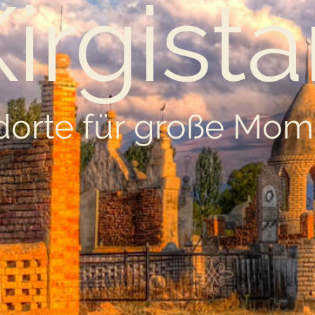
irgist
dorte für große Mom