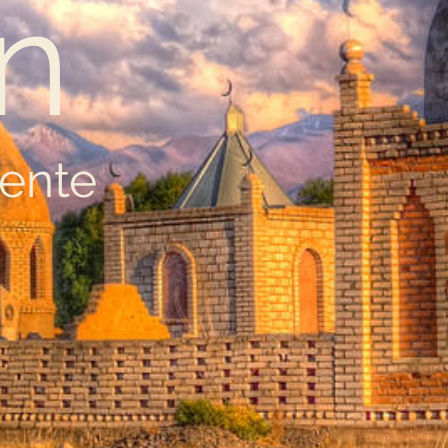
an
ente