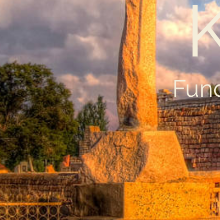
K
Fun