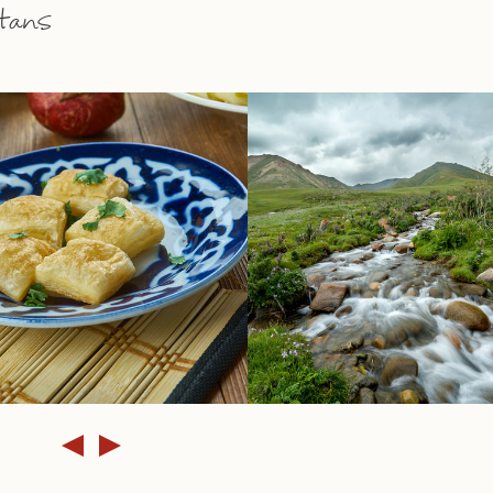
stans
©