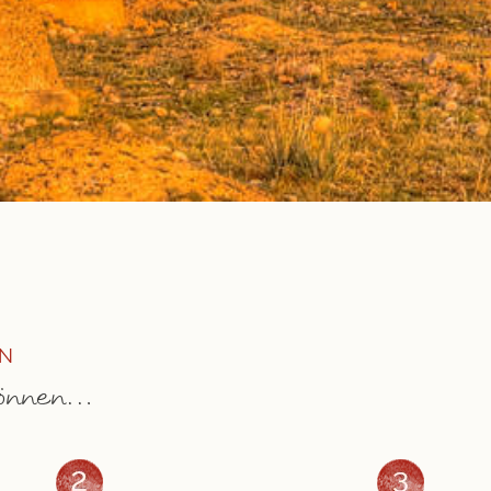
EN
 können…