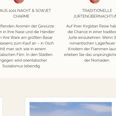
 AUS 1001 NACHT & SOWJET
TRADITIONELLE
CHARME
JURTENÜBERNACHTU
uftenden Aromen der Gewürze
Auf Ihrer Kirgistan Reise ha
n in Ihre Nase und die Händler
die Chance in einer traditi
n ihre Ware am größten Basar
Jurte einzukehren. Wenn 
alasiens zum Kauf an – in Osch
romantischen Lagerfeue
ühlt man sich wie in einem
Knistern der Flammen lau
talischen Film. In den Städten
erleben Sie das ursprünglich
ngegen wird orientalischer
der Nomaden.
Sozialismus lebendig.