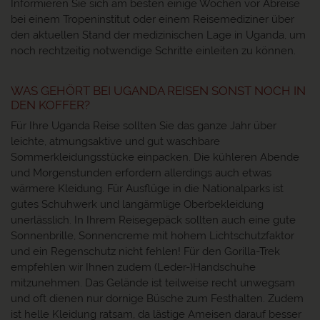
Informieren Sie sich am besten einige Wochen vor Abreise
bei einem Tropeninstitut oder einem Reisemediziner über
den aktuellen Stand der medizinischen Lage in Uganda, um
noch rechtzeitig notwendige Schritte einleiten zu können.
WAS GEHÖRT BEI UGANDA REISEN SONST NOCH IN
DEN KOFFER?
Für Ihre Uganda Reise sollten Sie das ganze Jahr über
leichte, atmungsaktive und gut waschbare
Sommerkleidungsstücke einpacken. Die kühleren Abende
und Morgenstunden erfordern allerdings auch etwas
wärmere Kleidung. Für Ausflüge in die Nationalparks ist
gutes Schuhwerk und langärmlige Oberbekleidung
unerlässlich. In Ihrem Reisegepäck sollten auch eine gute
Sonnenbrille, Sonnencreme mit hohem Lichtschutzfaktor
und ein Regenschutz nicht fehlen! Für den Gorilla-Trek
empfehlen wir Ihnen zudem (Leder-)Handschuhe
mitzunehmen. Das Gelände ist teilweise recht unwegsam
und oft dienen nur dornige Büsche zum Festhalten. Zudem
ist helle Kleidung ratsam, da lästige Ameisen darauf besser