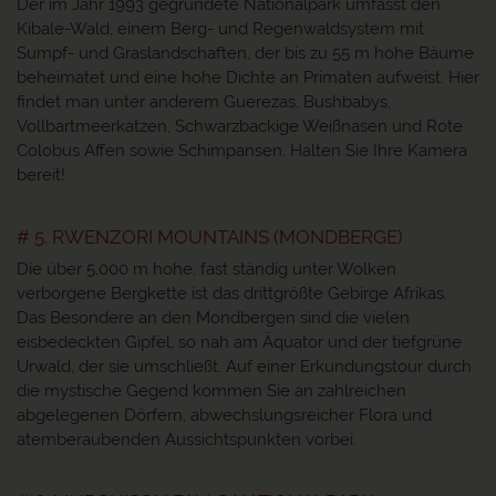
Der im Jahr 1993 gegründete Nationalpark umfasst den
Kibale-Wald, einem Berg- und Regenwaldsystem mit
Sumpf- und Graslandschaften, der bis zu 55 m hohe Bäume
beheimatet und eine hohe Dichte an Primaten aufweist. Hier
findet man unter anderem Guerezas, Bushbabys,
Vollbartmeerkatzen, Schwarzbackige Weißnasen und Rote
Colobus Affen sowie Schimpansen. Halten Sie Ihre Kamera
bereit!
# 5. RWENZORI MOUNTAINS (MONDBERGE)
Die über 5.000 m hohe, fast ständig unter Wolken
verborgene Bergkette ist das drittgrößte Gebirge Afrikas.
Das Besondere an den Mondbergen sind die vielen
eisbedeckten Gipfel, so nah am Äquator und der tiefgrüne
Urwald, der sie umschließt. Auf einer Erkundungstour durch
die mystische Gegend kommen Sie an zahlreichen
abgelegenen Dörfern, abwechslungsreicher Flora und
atemberaubenden Aussichtspunkten vorbei.