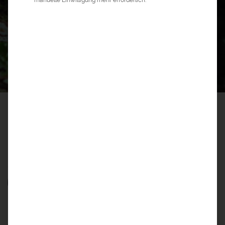
0
13
©
a&e erlebnis:reisen
>
Afrika Reisen
>
Uganda Reisen
UGANDA REISEN
3 GUTE GRÜNDE FÜR UGANDA REISEN
Was Sie in Uganda erleben
können…