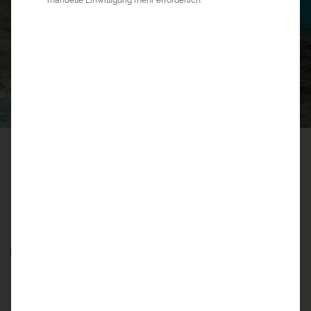
0
10
©
a&e erlebnis:reisen
>
Ozeanien Reisen
>
Cook Inseln Reisen
COOK INSELN REISEN
3 GUTE GRÜNDE FÜR COOK INSELN REISEN
Was Sie auf den Cook Inseln
erleben können…