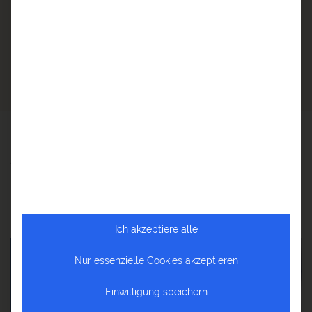
Polynesische Kultur
BILDERGALERIE COOK INSELN
Faszinierende Eindrücke der Cook
Inseln
Ich akzeptiere alle
Nur essenzielle Cookies akzeptieren
Einwilligung speichern