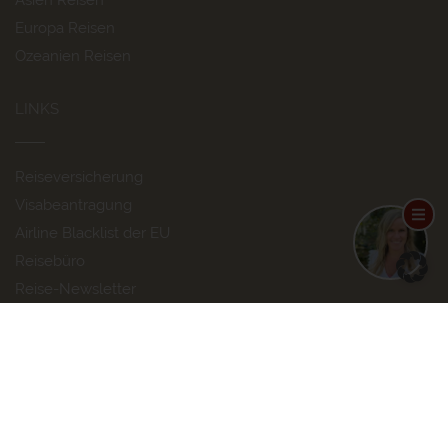
Asien Reisen
Europa Reisen
Ozeanien Reisen
LINKS
Reiseversicherung
Visabeantragung
Airline Blacklist der EU
Reisebüro
Reise-Newsletter
HIER FINDEN SIE UNS