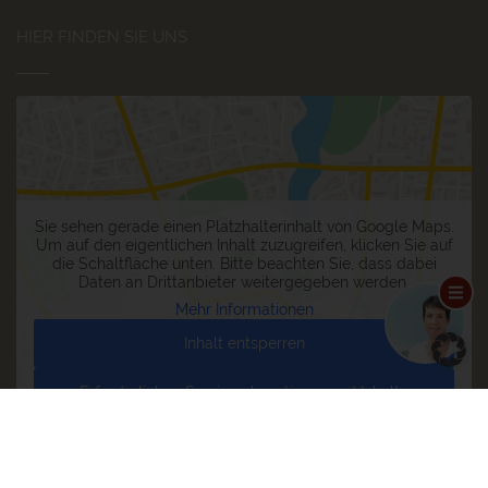
HIER FINDEN SIE UNS
Sie sehen gerade einen Platzhalterinhalt von
Google Maps
.
Um auf den eigentlichen Inhalt zuzugreifen, klicken Sie auf
die Schaltfläche unten. Bitte beachten Sie, dass dabei
Daten an Drittanbieter weitergegeben werden.
Mehr Informationen
Inhalt entsperren
Erforderlichen Service akzeptieren und Inhalte
entsperren