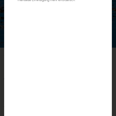
0
5
©
a&e erlebnis:reisen
>
Amerika Reisen
>
Chile Reisen
>
Chile Rundreise
CHILE RUNDREISE
Vom Wüstensand zum
Gletschereis
Das Salz des Salar de Atacama schillert weiß in der Sonne
und nur das Pink der Flamingos hebt sich von der kargen
Wüstenlandschaft ab – blinzelnd bestaune ich das