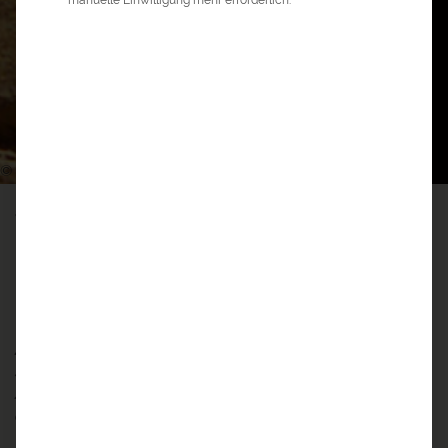
0
5
©
a&e erlebnis:reisen
>
Amerika Reisen
>
Peru Reisen
>
Peru individuell
PERU INDIVIDUELL
¡Viva Peru!
Zum Träumen... Ich streife durch die Kopfsteinpflaster-
Straßen von Cusco und fühle mich in eine andere Zeit
zurückversetzt. Wie es hier wohl zu Zeiten der Inka
ausgesehen haben mag?