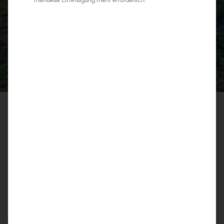
0
5
©
a&e erlebnis:reisen
>
Amerika Reisen
>
Costa Rica Reisen
>
Costa Rica
Rundreise
COSTA RICA RUNDREISE
Exotisches Naturparadies
Der Duft von frischem Kaffee weht zu mir. Ich werfe einen
letzten Blick über das üppige Grün der Hänge am Vulkan
Poás, bevor ich den Geschmack des Kaffees genieße. Ein
gelungener Start in das Abenteuer Costa Rica!