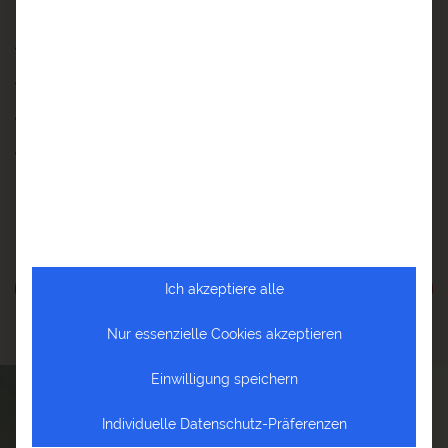
Individualreise
ab 2 Teilnehmer
ab / an Singapur
20 Tage
ab € 3.990,-
ZUR REISEBESCHREIBUNG
Ich akzeptiere alle
Nur essenzielle Cookies akzeptieren
Einwilligung speichern
IHRE PERSÖNLICHE REISEANFRAGE
Individuelle Datenschutz-Präferenzen
Reisen, wie es mir gefällt