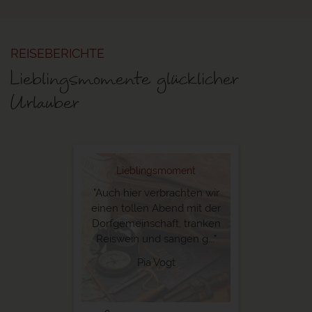
REISEBERICHTE
Lieblingsmomente glücklicher
Urlauber
Lieblingsmoment
"Auch hier verbrachten wir
einen tollen Abend mit der
Dorfgemeinschaft, tranken
Reiswein und sangen g..."
Pia Vogt