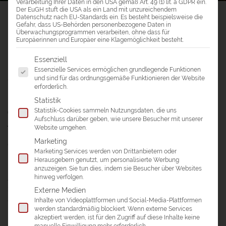
Verarbeitung Ihrer Daten in den USA gemäß Art. 49 (1) lit. a GDPR ein.
Der EuGH stuft die USA als ein Land mit unzureichendem
a&e erlebnis:reisen
>
Asien Reisen
>
Singapur Reisen
>
Singapur
Datenschutz nach EU-Standards ein. Es besteht beispielsweise die
Gefahr, dass US-Behörden personenbezogene Daten in
Individualreisen
Überwachungsprogrammen verarbeiten, ohne dass für
Europäerinnen und Europäer eine Klagemöglichkeit besteht.
SINGAPUR INDIVIDUALREISEN
Es folgt eine Liste der Service-Gruppen, für die eine Einwil
Essenziell
Essenzielle Services ermöglichen grundlegende Funktionen
und sind für das ordnungsgemäße Funktionieren der Website
GUTE GRÜNDE FÜR EINE SINGAPUR
erforderlich.
INDIVIDUALREISE
Statistik
Reiseplanung abgeben und vor Ort
Statistik-Cookies sammeln Nutzungsdaten, die uns
Aufschluss darüber geben, wie unsere Besucher mit unserer
frei sein!
Website umgehen.
Marketing
Ob alleine, mit dem Partner oder mit Freunden: Auf einer
Marketing Services werden von Drittanbietern oder
Privatreise durch Singapur sind Sie unter sich und müssen
Herausgebern genutzt, um personalisierte Werbung
keine Rücksicht auf andere Mitreisende nehmen. Spontane
anzuzeigen. Sie tun dies, indem sie Besucher über Websites
hinweg verfolgen.
Abstecher durch Food Courts, inspirierende zusätzliche
Stopps und freie Zeiteinteilung für Entdeckungen sind die
Externe Medien
größten Vorzüge von Singapur Individualreisen.
Inhalte von Videoplattformen und Social-Media-Plattformen
werden standardmäßig blockiert. Wenn externe Services
akzeptiert werden, ist für den Zugriff auf diese Inhalte keine
Übernachten Sie im berühmten „Marina Bay Sands“
manuelle Einwilligung mehr erforderlich.