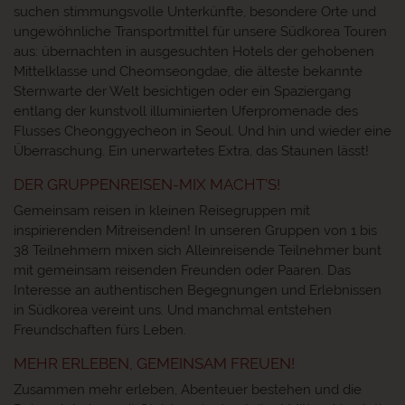
suchen stimmungsvolle Unterkünfte, besondere Orte und
ungewöhnliche Transportmittel für unsere Südkorea Touren
aus: übernachten in ausgesuchten Hotels der gehobenen
Mittelklasse und Cheomseongdae, die älteste bekannte
Sternwarte der Welt besichtigen oder ein Spaziergang
entlang der kunstvoll illuminierten Uferpromenade des
Flusses Cheonggyecheon in Seoul. Und hin und wieder eine
Überraschung. Ein unerwartetes Extra, das Staunen lässt!
DER GRUPPENREISEN-MIX MACHT’S!
Gemeinsam reisen in kleinen Reisegruppen mit
inspirierenden Mitreisenden! In unseren Gruppen von 1 bis
38 Teilnehmern mixen sich Alleinreisende Teilnehmer bunt
mit gemeinsam reisenden Freunden oder Paaren. Das
Interesse an authentischen Begegnungen und Erlebnissen
in Südkorea vereint uns. Und manchmal entstehen
Freundschaften fürs Leben.
MEHR ERLEBEN, GEMEINSAM FREUEN!
Zusammen mehr erleben, Abenteuer bestehen und die