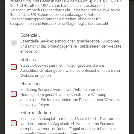
Verarbeitung Ihrer Daten in den USA gemäß Art. 49 (1) lit. a GDPR ein.
Der EuGH stuft die USA als ein Land mit unzureichendem
a&e erlebnis:reisen
>
Asien Reisen
>
Südkorea Reisen
>
Südkorea
Datenschutz nach EU-Standards ein. Es besteht beispielsweise die
Gefahr, dass US-Behörden personenbezogene Daten in
Gruppenreisen
Überwachungsprogrammen verarbeiten, ohne dass für
Europäerinnen und Europäer eine Klagemöglichkeit besteht.
SÜDKOREA GRUPPENREISEN
Es folgt eine Liste der Service-Gruppen, für die eine Einwil
Essenziell
Essenzielle Services ermöglichen grundlegende Funktionen
und sind für das ordnungsgemäße Funktionieren der Website
GUTE GRÜNDE FÜR EINE SÜDKOREA
erforderlich.
GRUPPENREISE
Statistik
Gemeinsam reisen, mehr erleben!
Statistik-Cookies sammeln Nutzungsdaten, die uns
Aufschluss darüber geben, wie unsere Besucher mit unserer
Gemeinsam mit inspirierenden Mitreisenden auf Reisen
Website umgehen.
nach Südkorea gehen. Alleinreisende mischen sich hier
Marketing
bunt mit gemeinsam reisenden Freunden oder Paaren.
Marketing Services werden von Drittanbietern oder
Herausgebern genutzt, um personalisierte Werbung
Allen gemeinsam ist das Interesse an authentischen
anzuzeigen. Sie tun dies, indem sie Besucher über Websites
Reiseerlebnissen und kreativen, ungewöhnlichen
hinweg verfolgen.
Reiseinhalten.
Externe Medien
Inhalte von Videoplattformen und Social-Media-Plattformen
Am äußersten Zipfel des asiatischen Kontinents gelegen
werden standardmäßig blockiert. Wenn externe Services
trumpft Südkorea mit einer gelungenen Mischung aus
akzeptiert werden, ist für den Zugriff auf diese Inhalte keine
Moderne und Geschichte mit zahlreichen UNESCO Stätten
manuelle Einwilligung mehr erforderlich.