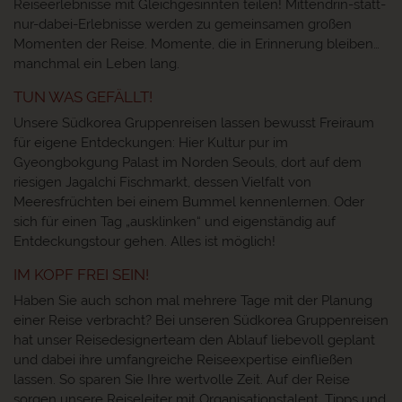
Reiseerlebnisse mit Gleichgesinnten teilen! Mittendrin-statt-
nur-dabei-Erlebnisse werden zu gemeinsamen großen
Momenten der Reise. Momente, die in Erinnerung bleiben…
manchmal ein Leben lang.
TUN WAS GEFÄLLT!
Unsere Südkorea Gruppenreisen lassen bewusst Freiraum
für eigene Entdeckungen: Hier Kultur pur im
Gyeongbokgung Palast im Norden Seouls, dort auf dem
riesigen Jagalchi Fischmarkt, dessen Vielfalt von
Meeresfrüchten bei einem Bummel kennenlernen. Oder
sich für einen Tag „ausklinken“ und eigenständig auf
Entdeckungstour gehen. Alles ist möglich!
IM KOPF FREI SEIN!
Haben Sie auch schon mal mehrere Tage mit der Planung
einer Reise verbracht? Bei unseren Südkorea Gruppenreisen
hat unser Reisedesignerteam den Ablauf liebevoll geplant
und dabei ihre umfangreiche Reiseexpertise einfließen
lassen. So sparen Sie Ihre wertvolle Zeit. Auf der Reise
sorgen unsere Reiseleiter mit Organisationstalent, Tipps und