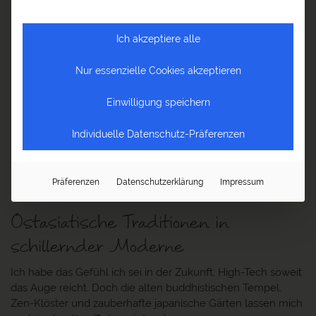
Ich akzeptiere alle
Nur essenzielle Cookies akzeptieren
©
Einwilligung speichern
Japan Südkorea Rundreise
Zur Route
Individuelle Datenschutz-Präferenzen
Präferenzen
Datenschutzerklärung
Impressum
JAPAN SÜDKOREA RUNDREISE
Ostasiatische Traditionen in
schillernder Moderne
Ich habe das Gefühl ich sei in der Zukunft, High-Tech soweit
das Auge reicht. Doch die alten buddhistischen Tempel,
Zen-Klöster und zauberhafte japanische Gärten lassen mich