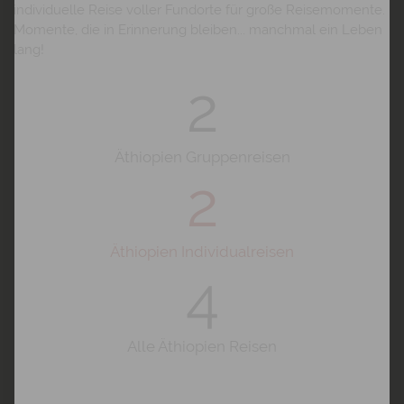
individuelle Reise voller Fundorte für große Reisemomente.
Momente, die in Erinnerung bleiben... manchmal ein Leben
lang!
2
Äthiopien Gruppenreisen
2
Äthiopien Individualreisen
4
Alle Äthiopien Reisen