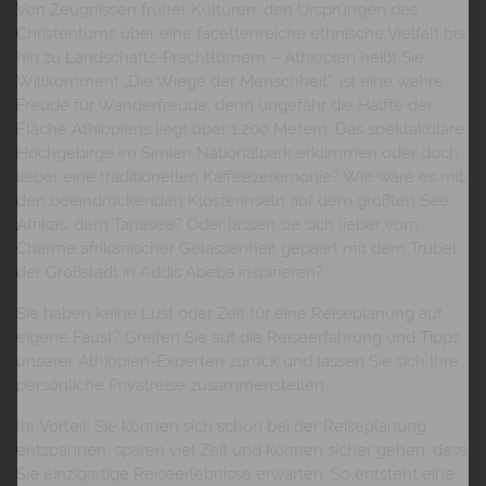
Von Zeugnissen früher Kulturen, den Ursprüngen des
Christentums über eine facettenreiche ethnische Vielfalt bis
hin zu Landschafts-Prachttümern – Äthiopien heißt Sie
Willkommen! „Die Wiege der Menschheit“, ist eine wahre
Freude für Wanderfreude, denn ungefähr die Hälfte der
Fläche Äthiopiens liegt über 1.200 Metern. Das spektakuläre
Hochgebirge im Simien Nationalpark erklimmen oder doch
lieber eine traditionellen Kaffeezeremonie? Wie wäre es mit
den beeindruckenden Klosterinseln auf dem größten See
Afrikas, dem Tanasee? Oder lassen sie sich lieber vom
Charme afrikanischer Gelassenheit gepaart mit dem Trubel
der Großstadt in Addis Abeba inspirieren?
Sie haben keine Lust oder Zeit für eine Reiseplanung auf
eigene Faust? Greifen Sie auf die Reiseerfahrung und Tipps
unserer Äthiopien-Experten zurück und lassen Sie sich Ihre
persönliche Privatreise zusammenstellen.
Ihr Vorteil:
Sie können sich schon bei der Reiseplanung
entspannen, sparen viel Zeit und können sicher gehen, dass
Sie einzigartige Reiseerlebnisse erwarten. So entsteht eine