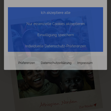
©
Äthiopien Norden
Zur Route