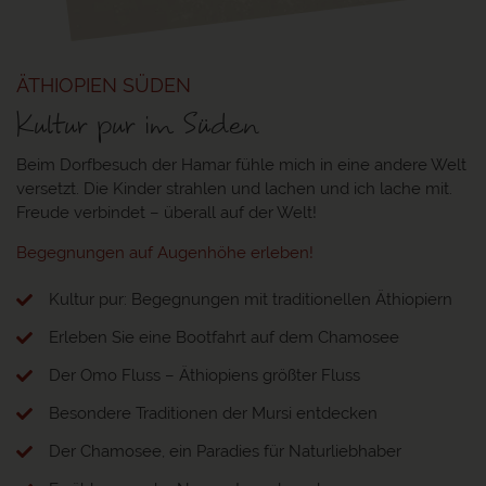
Nur essenzielle Cookies akzeptieren
Einwilligung speichern
ÄTHIOPIEN SÜDEN
Kultur pur im Süden
Individuelle Datenschutz-Präferenzen
Beim Dorfbesuch der Hamar fühle mich in eine andere Welt
versetzt. Die Kinder strahlen und lachen und ich lache mit.
Präferenzen
Datenschutzerklärung
Impressum
Freude verbindet – überall auf der Welt!
Begegnungen auf Augenhöhe erleben!
Kultur pur: Begegnungen mit traditionellen Äthiopiern
Erleben Sie eine Bootfahrt auf dem Chamosee
Der Omo Fluss – Äthiopiens größter Fluss
Besondere Traditionen der Mursi entdecken
Der Chamosee, ein Paradies für Naturliebhaber