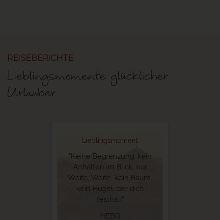
REISEBERICHTE
Lieblingsmomente glücklicher
Urlauber
Lieblingsmoment
"Keine Begrenzung, kein
Anhalten im Blick, nur
Weite, Weite, kein Baum,
kein Hügel, der dich
festhä..."
HEBO