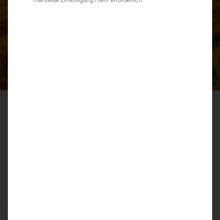
0
5
©
a&e erlebnis:reisen
>
Asien Reisen
>
Mongolei Reisen
>
Mongolei Rundreise
MONGOLEI RUNDREISE
Erben des Dschingis Khan
Vor mir erstrecken sich riesige und kaum besiedelte Weiten.
Endlos schweift mein Blick über die weite
Steppenlandschaft. Wildpferde ­ziehen vorbei. Das Leben
hier ist eine lange Wanderung...