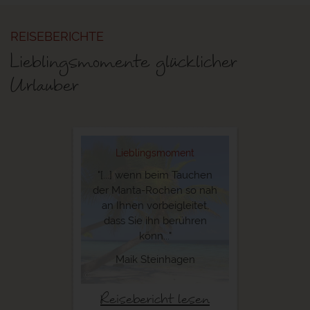
REISEBERICHTE
Lieblingsmomente glücklicher
Urlauber
Lieblingsmoment
"[...] wenn beim Tauchen
der Manta-Rochen so nah
an Ihnen vorbeigleitet,
dass Sie ihn berühren
könn..."
Maik Steinhagen
©
Reisebericht lesen