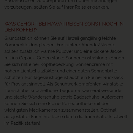
Auslandsreisen zu überprüfen, um hohen Rechnungen
vorzubeugen, sollten Sie auf Ihrer Reise erkranken.
WAS GEHÖRT BEI HAWAII REISEN SONST NOCH IN
DEN KOFFER?
Grundsätzlich können Sie auf Hawaii ganzjährig leichte
Sommerkleidung tragen. Für kühlere Abende/Nächte
sollten zusätzlich warme Pullover und eine dickere Jacke
mit ins Gepäck. Gegen starke Sonneneinstrahlung können
Sie sich mit einer Kopfbedeckung, Sonnencreme mit
hohem Lichtschutzfaktor und einer guten Sonnenbrille
schützen. Für Tagesausflüge ist auch ein kleiner Rucksack
für Proviant sinnvoll. Als Schuhwerk empfehlen wir stabile
Turnschuhe, knöchelhohe, bequeme, wasserabweisende
und stabile Wanderschuhe sowie Badeschuhe. Außerdem
können Sie sich eine kleine Reiseapotheke mit den
wichtigsten Medikamenten zusammenstellen. Optimal
ausgestattet kann Ihre Reise durch die traumhafte Inselwelt
im Pazifik starten!