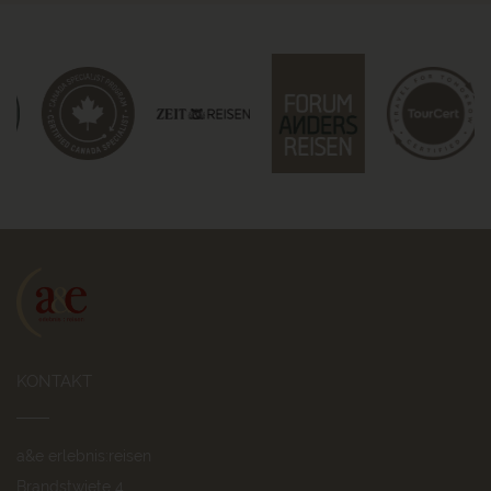
KONTAKT
a&e erlebnis:reisen
Brandstwiete 4