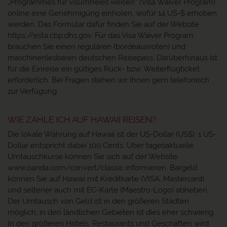
„Programmes für visumfreies Reisen“ (Visa Waiver Program)
online eine Genehmigung einholen, wofür 14 US-$ erhoben
werden. Das Formular dafür finden Sie auf der Website
https://esta.cbp.dhs.gov. Für das Visa Waiver Program
brauchen Sie einen regulären (bordeauxroten) und
maschinenlesbaren deutschen Reisepass. Darüberhinaus ist
für die Einreise ein gültiges Rück- bzw. Weiterflugticket
erforderlich. Bei Fragen stehen wir Ihnen gern telefonisch
zur Verfügung.
WIE ZAHLE ICH AUF HAWAII REISEN?
Die lokale Währung auf Hawaii ist der US-Dollar (US$). 1 US-
Dollar entspricht dabei 100 Cents. Über tagesaktuelle
Umtauschkurse können Sie sich auf der Website
www.oanda.com/convert/classic informieren. Bargeld
können Sie auf Hawaii mit Kreditkarte (VISA, Mastercard)
und seltener auch mit EC-Karte (Maestro-Logo) abheben.
Der Umtausch von Geld ist in den größeren Städten
möglich, in den ländlichen Gebieten ist dies eher schwierig.
In den größeren Hotels, Restaurants und Geschäften wird