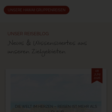
UNSERE HAWAII GRUPPENREISEN
UNSER REISEBLOG
News & Wissenswertes aus
unseren Zielgebieten
08
JUNI
2026
DIE WELT IM HERZEN – REISEN IST MEHR ALS
URLAUB