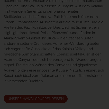
beeindrucken! Genießen Sie die Idylle, die die malerischen
Opaekaá- und Wailua-Wasserfälle umgibt. Auf dem Kalalau-
Trail wandern Sie entlang der phänomenalen
Steilküstenlandschaft der Na-Pali-Küste hoch über dem
Ozean – fantastische Aussichten auf die raue Küste und die
Weiten des Pazifiks inklusive. Dies wird mit Sicherheit ein
Highlight Ihrer Hawaii Reise! Pflanzenfreunde finden im
Alakai-Swamp-Gebiet ihr Glück – hier wachsen unter
anderem seltene Orchideen. Auf einer Wanderung bieten
sich sagenhafte Ausblicke auf das Kalalau-Valley und
mystische Sumpflandschaften. Ebenso spektakulär ist der
Waimea Canyon, der sich hervorragend für Wanderungen
eignet. Die steilen Wände des Canyons und gigantische
Agaven bilden eine imposante Kulisse. Natürlich eignet sich
Kauai auch ideal zum Relaxen an einem der Traumstrände
in versteckten Buchten.
UNSERE HAWAII GRUPPENREISEN