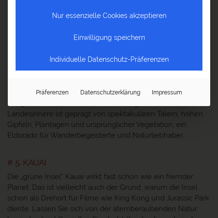
eher naturbelassenen Schwestern. In der Metropole reihen
Nur essenzielle Cookies akzeptieren
sich Wolkenkratzer zwischen tropisch-grünen Bergketten
direkt am türkisfarbenen Ozean aneinander. Mitten in der
Einwilligung speichern
Stadt befinden sich zwei erloschene Vulkankrater, der
berühmte Waikiki-Strand säumt die Promenade und eine
Individuelle Datenschutz-Präferenzen
multikulturelle Gesellschaft nennt die Stadt ihr Zuhause.
Entdecken Sie die polynesische Kultur im Honolulu
Museum of Art, dem Bishop Museum und dem Iolani
Palace. Zwei Bergketten durchziehen die Insel die Koolau
Präferenzen
Datenschutzerklärung
Impressum
Range im Osten und die Waianae Range im Westen. Das
Landesinnere ist geprägt von spektakulären Tälern, hohen
Gipfeln, Plantagen und ursprünglicher Vegetation, ein
Eldorado für Wanderbegeisterte und Naturliebhaber.
# 5. KAUAI
Die „grüne Insel“ Kauai wirkt fast schon wie ein fremder
Planet. Das ist vielleicht auch der Grund, warum die Insel
schon als Drehort für Filme wie King Kong und Jurassic Park
diente. Lassen Sie sich von der atemberaubenden Natur