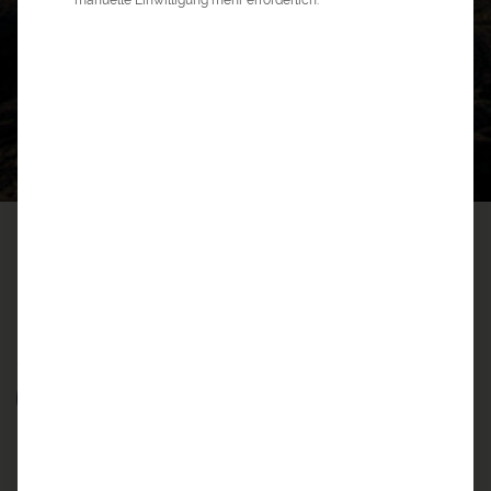
1
10
©
a&e erlebnis:reisen
>
Amerika Reisen
>
Hawaii Reisen
HAWAII REISEN
3 GUTE GRÜNDE FÜR HAWAII REISEN
Was Sie auf Hawaii erleben können…