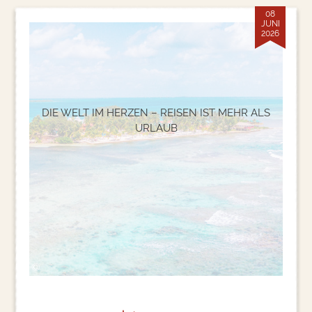
08
JUNI
2026
DIE WELT IM HERZEN – REISEN IST MEHR ALS
URLAUB
©