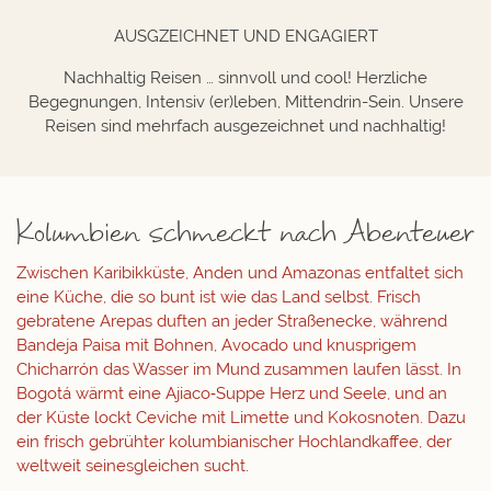
AUSGZEICHNET UND ENGAGIERT
Nachhaltig Reisen … sinnvoll und cool! Herzliche
Begegnungen, Intensiv (er)leben, Mittendrin-Sein. Unsere
Reisen sind mehrfach ausgezeichnet und nachhaltig!
Kolumbien schmeckt nach Abenteuer
Zwischen Karibikküste, Anden und Amazonas entfaltet sich
eine Küche, die so bunt ist wie das Land selbst. Frisch
gebratene
Arepas
duften an jeder Straßenecke, während
Bandeja Paisa
mit Bohnen, Avocado und knusprigem
Chicharrón das Wasser im Mund zusammen laufen lässt. In
Bogotá wärmt eine
Ajiaco
‑Suppe Herz und Seele, und an
der Küste lockt
Ceviche
mit Limette und Kokosnoten. Dazu
ein frisch gebrühter
kolumbianischer Hochlandkaffee
, der
weltweit seinesgleichen sucht.