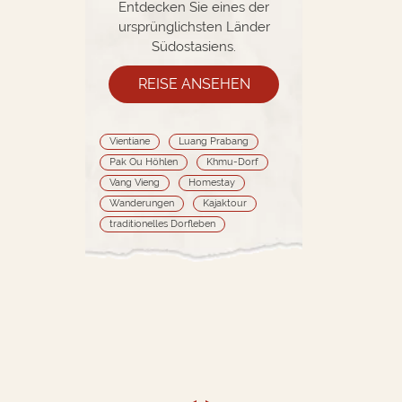
Entdecken Sie eines der
ursprünglichsten Länder
Südostasiens.
REISE ANSEHEN
Vientiane
Luang Prabang
Pak Ou Höhlen
Khmu-Dorf
Vang Vieng
Homestay
Wanderungen
Kajaktour
traditionelles Dorfleben