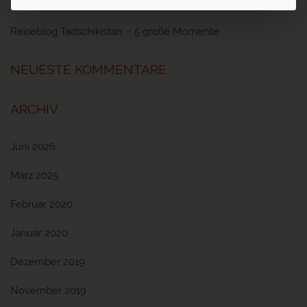
Reiseblog Ayurveda – Ayurveda Kur in Sri Lanka und Indien
Reiseblog Tadschikistan – 5 große Momente
NEUESTE KOMMENTARE
ARCHIV
Juni 2026
März 2025
Februar 2020
Januar 2020
Dezember 2019
November 2019