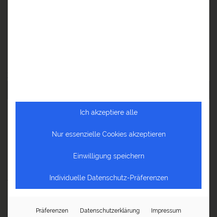
Reiseberichte Asien
Reiseberichte Europa
Reiseberichte Ozeanien
Zu den neuesten Beiträgen
Ich akzeptiere alle
NEUESTE BEITRÄGE
Nur essenzielle Cookies akzeptieren
Die Welt im Herzen – Reisen ist mehr als Urlaub
Einwilligung speichern
Fernweh? Entdecken Sie Afrika mit a&e erlebnis:reisen und
Anselm Pahnke!
Individuelle Datenschutz-Präferenzen
Reiseblog Baltikum – Von Tallinn bis Palanga
Präferenzen
Datenschutzerklärung
Impressum