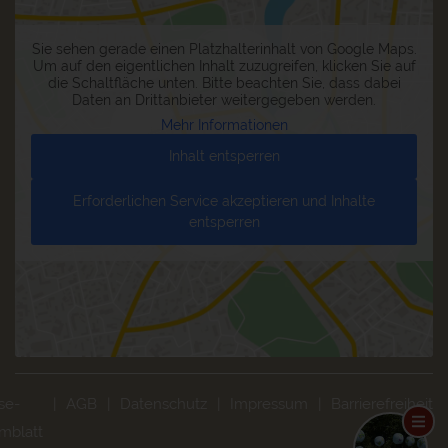
Sie sehen gerade einen Platzhalterinhalt von
Google Maps
.
Um auf den eigentlichen Inhalt zuzugreifen, klicken Sie auf
die Schaltfläche unten. Bitte beachten Sie, dass dabei
Daten an Drittanbieter weitergegeben werden.
Mehr Informationen
Inhalt entsperren
Erforderlichen Service akzeptieren und Inhalte
entsperren
se-
AGB
Datenschutz
Impressum
Barrierefreiheit
mblatt