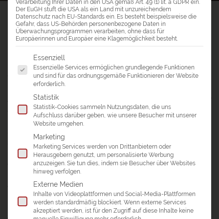
Verarbeitung Ihrer Daten in den USA gemäß Art. 49 (1) lit. a GDPR ein.
Der EuGH stuft die USA als ein Land mit unzureichendem
a&e erlebnis:reisen
>
Reiseblog
>
Datenschutz nach EU-Standards ein. Es besteht beispielsweise die
Gefahr, dass US-Behörden personenbezogene Daten in
Reisebericht Indien – Kerala Homestay
Überwachungsprogrammen verarbeiten, ohne dass für
Europäerinnen und Europäer eine Klagemöglichkeit besteht.
REISEBERICHT INDIEN – KERALA
Es folgt eine Liste der Service-Gruppen, für die eine Einwil
Essenziell
HOMESTAY
Essenzielle Services ermöglichen grundlegende Funktionen
Bleibende Eindrücke
und sind für das ordnungsgemäße Funktionieren der Website
erforderlich.
Statistik
Außergewöhnliche Reise, die sich sowohl für Indienanfänger
Statistik-Cookies sammeln Nutzungsdaten, die uns
als auch für Indienkenner hervorragend eignet. Will man
Aufschluss darüber geben, wie unsere Besucher mit unserer
nicht von Tempel zu Tempel und zur nächsten
Website umgehen.
Sehenswürdigkeit hetzen, sondern etwas über Land und
Marketing
seine Menschen lernen, ist diese Reise genau die richtige.
Marketing Services werden von Drittanbietern oder
Man kommt dem Land und den Menschen sehr nah und
Herausgebern genutzt, um personalisierte Werbung
anzuzeigen. Sie tun dies, indem sie Besucher über Websites
gewinnt Eindrücke, die einem als "Normaltourist" verborgen
hinweg verfolgen.
bleiben. Familie Mooziyil und das gesamte Team ist sehr
Externe Medien
aufmerksam, unglaublich sympathisch und bringt einem
Inhalte von Videoplattformen und Social-Media-Plattformen
Indien viel näher als das je ein "Touristguide" vermag.
werden standardmäßig blockiert. Wenn externe Services
Highlights waren das Schlangenbootrennen, das Schulfest,
akzeptiert werden, ist für den Zugriff auf diese Inhalte keine
das Tempelfest mit der Elefantenfütterung und vieles mehr.
manuelle Einwilligung mehr erforderlich.