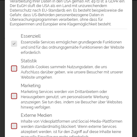
Verarbeitung Ihrer Daten in den USA gemäß Art. 49 (1) lit. a GDPR ein.
Der EuGH stuft die USA als ein Land mit unzureichendem
A&E erlebnis:reisen
>
Reiseblog Nepal
Datenschutz nach EU-Standards ein. Es besteht beispielsweise die
Gefahr, dass US-Behörden personenbezogene Daten in
Überwachungsprogrammen verarbeiten, ohne dass für
REISEBLOG NEPAL
Europäerinnen und Europäer eine Klagemöglichkeit besteht.
Reisetipps & Neuigkeiten aus der
Es folgt eine Liste der Service-Gruppen, für die eine Einwil
Essenziell
Essenzielle Services ermöglichen grundlegende Funktionen
Kategorie: Nepal
und sind für das ordnungsgemäße Funktionieren der Website
erforderlich.
Statistik
Statistik-Cookies sammeln Nutzungsdaten, die uns
Aufschluss darüber geben, wie unsere Besucher mit unserer
Website umgehen.
Marketing
Marketing Services werden von Drittanbietern oder
Herausgebern genutzt, um personalisierte Werbung
anzuzeigen. Sie tun dies, indem sie Besucher über Websites
hinweg verfolgen.
Externe Medien
Inhalte von Videoplattformen und Social-Media-Plattformen
werden standardmäßig blockiert. Wenn externe Services
akzeptiert werden, ist für den Zugriff auf diese Inhalte keine
manuelle Einwilligung mehr erforderlich.