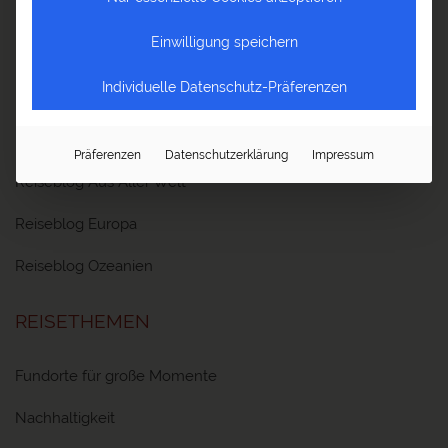
Reiseblog Tadschikistan
Einwilligung speichern
Reiseblog Thailand
Reiseblog Usbekistan
Individuelle Datenschutz-Präferenzen
Reiseblog Vietnam
Reiseblog Zentralasien
Präferenzen
Datenschutzerklärung
Impressum
Reiseblog Aus Aller Welt
Reiseblog Europa
Reiseblog Ozeanien
REISETHEMEN
Fundorte für große Momente
Nachhaltigkeit