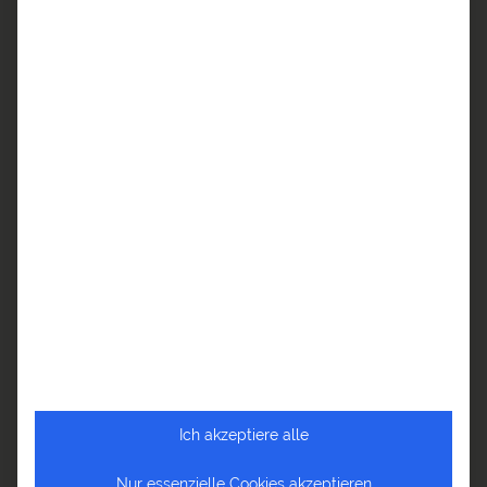
Reiseblog Ayurveda
Reiseblog Bangladesch
Reiseblog Bhutan
Reiseblog Indien
Reiseblog Indonesien
Reiseblog Japan
Reiseblog Kambodscha
Reiseblog Kirgistan
Reiseblog Laos
Reiseblog Malaysia
Reiseblog Myanmar
Reiseblog Nepal
Reiseblog Sri Lanka
Ich akzeptiere alle
Reiseblog Südkorea
Nur essenzielle Cookies akzeptieren