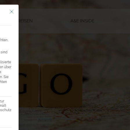
Mit diesem Button wird der Dialog geschlossen. Seine Funktionalität ist ide
SEGELREISEN
A&E INSIDE
chten,
 sind
isierte
en über
e
n.
Sie
chten
zur
emäß
enschutz