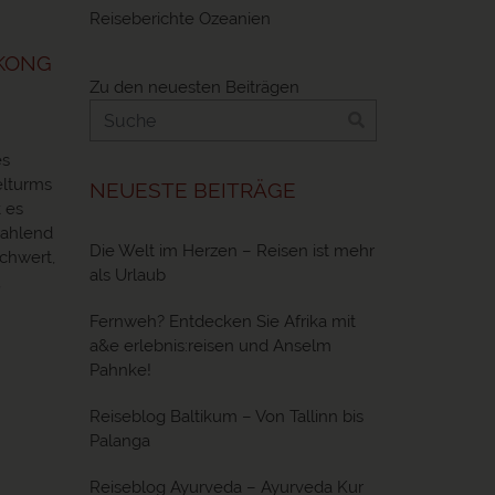
Reiseberichte Ozeanien
EKONG
Zu den neuesten Beiträgen
es
elturms
NEUESTE BEITRÄGE
 es
trahlend
Die Welt im Herzen – Reisen ist mehr
schwert,
als Urlaub
,
Fernweh? Entdecken Sie Afrika mit
a&e erlebnis:reisen und Anselm
Pahnke!
Reiseblog Baltikum – Von Tallinn bis
Palanga
Reiseblog Ayurveda – Ayurveda Kur