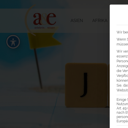
ASIEN
AFRIKA
AMER
Wir ben
Wenn Si
müssen 
Wir ve
essenzi
Persone
Anzeig
die Ver
Verpfli
können
Sie, da
Website
Einige 
Nutzung
Art. 49
nach E
person
Europä