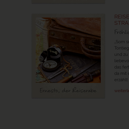
REIS
STR
Fröhl
„Som sr
Tontieg
und zu 
liebevo
das fer
da mit 
erzählt
Ernesto, der Reiserabe
weiter