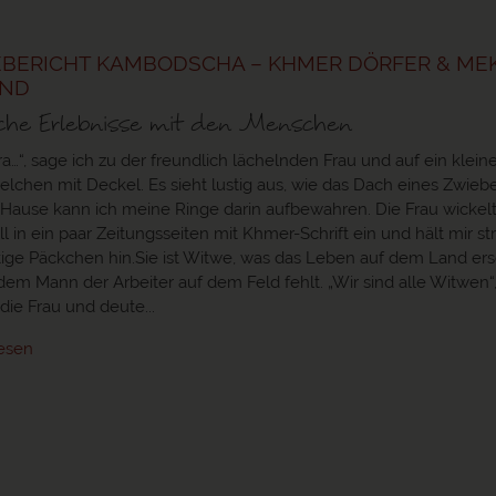
EBERICHT KAMBODSCHA – KHMER DÖRFER & M
AND
iche Erlebnisse mit den Menschen
a…“, sage ich zu der freundlich lächelnden Frau und auf ein klein
elchen mit Deckel. Es sieht lustig aus, wie das Dach eines Zwieb
Hause kann ich meine Ringe darin aufbewahren. Die Frau wickelt
ll in ein paar Zeitungsseiten mit Khmer-Schrift ein und hält mir s
tige Päckchen hin.Sie ist Witwe, was das Leben auf dem Land er
dem Mann der Arbeiter auf dem Feld fehlt. „Wir sind alle Witwen“
 die Frau und deute...
lesen