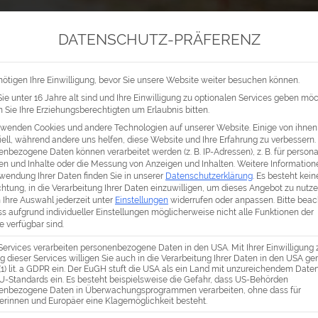
DATENSCHUTZ-PRÄFERENZ
IKA
OZEANIEN
ANTARKTIS / ARKTIS
AYURVEDA
ötigen Ihre Einwilligung, bevor Sie unsere Website weiter besuchen können.
e unter 16 Jahre alt sind und Ihre Einwilligung zu optionalen Services geben mö
Sie Ihre Erziehungsberechtigten um Erlaubnis bitten.
rwenden Cookies und andere Technologien auf unserer Website. Einige von ihnen
ell, während andere uns helfen, diese Website und Ihre Erfahrung zu verbessern.
nbezogene Daten können verarbeitet werden (z. B. IP-Adressen), z. B. für personal
en und Inhalte oder die Messung von Anzeigen und Inhalten.
Weitere Information
wendung Ihrer Daten finden Sie in unserer
Datenschutzerklärung
.
Es besteht kein
chtung, in die Verarbeitung Ihrer Daten einzuwilligen, um dieses Angebot zu nutze
 Ihre Auswahl jederzeit unter
Einstellungen
widerrufen oder anpassen.
Bitte bea
ss aufgrund individueller Einstellungen möglicherweise nicht alle Funktionen der
 verfügbar sind.
Services verarbeiten personenbezogene Daten in den USA. Mit Ihrer Einwilligung 
 dieser Services willigen Sie auch in die Verarbeitung Ihrer Daten in den USA g
 (1) lit. a GDPR ein. Der EuGH stuft die USA als ein Land mit unzureichendem Dat
U-Standards ein. Es besteht beispielsweise die Gefahr, dass US-Behörden
enbezogene Daten in Überwachungsprogrammen verarbeiten, ohne dass für
erinnen und Europäer eine Klagemöglichkeit besteht.