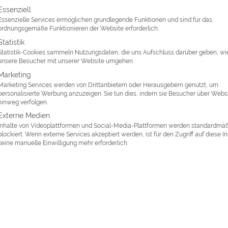
lgt eine Liste der Service-Gruppen, für die eine Einwilligung erte
Essenziell
cha
Essenzielle Services ermöglichen grundlegende Funktionen und sind für das
ordnungsgemäße Funktionieren der Website erforderlich.
Statistik
Statistik-Cookies sammeln Nutzungsdaten, die uns Aufschluss darüber geben, wi
scha erzählen und lesen
unsere Besucher mit unserer Website umgehen.
Marketing
Marketing Services werden von Drittanbietern oder Herausgebern genutzt, um
personalisierte Werbung anzuzeigen. Sie tun dies, indem sie Besucher über Webs
EBERICHT KAMBODSCHA – KHMER SCHULBESUC
hinweg verfolgen.
en & Tanzen
Externe Medien
Inhalte von Videoplattformen und Social-Media-Plattformen werden standardmä
blockiert. Wenn externe Services akzeptiert werden, ist für den Zugriff auf diese I
chs pensionierte Lehrkräfte aus der Schweiz) besuchten eine Pa
keine manuelle Einwilligung mehr erforderlich.
davon befindet sich eine von Europäern unterstützte Schule. Wir
mit den Buben und Mädchen ins Gespräch. Auf meine Frage "Kön
ngen"?, formierten sich die Kinder zu einem Chor und sangen uns 
h einige Lieder vor. Als Dank übergaben wir dem Direktor der Sch
der Klassenkasse) ein Dollarnötli.Schon wollten wir uns verabsc
Plastikstühle herbeigebracht....
lesen