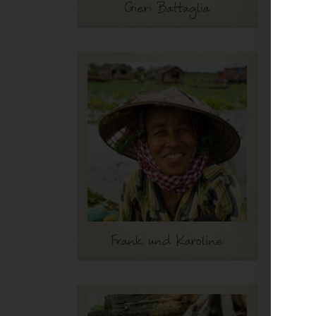
Gieri Battaglia
REIS
PROJ
Beso
Wir hat
Bemühe
bringen
Armen 
Traumst
Nochmal
weiter
Frank und Karoline
REIS
MEKO