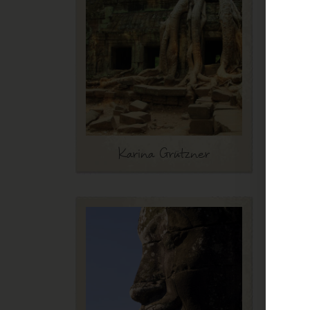
Aben
Unsere 
voller 
unterwe
Hong K
dem im
führte 
beeind
Karina Grützner
weiter
REIS
Ein f
Es gab
kann da
bleibt 
Ältere: