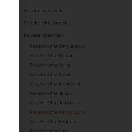
Reiseberichte Afrika
 war so
 länger
Reiseberichte Amerika
en und
mit
Reiseberichte Asien
Guide
Reiseberichte Bangladesch
Reiseberichte Bhutan
Reiseberichte China
Reiseberichte Indien
Reiseberichte Indonesien
Reiseberichte Japan
Reiseberichte Jordanien
gs. Man
Reiseberichte Kambodscha
Zurück
e,
Reiseberichte Kirgistan
es
Reiseberichte Laos