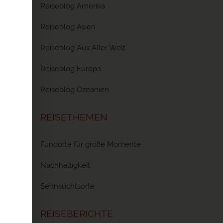
Reiseblog Amerika
Reiseblog Asien
Reiseblog Aus Aller Welt
Reiseblog Europa
evolle
Reiseblog Ozeanien
en der
REISETHEMEN
n und
waren.
Fundorte für große Momente
Nachhaltigkeit
Sehnsuchtsorte
REISEBERICHTE