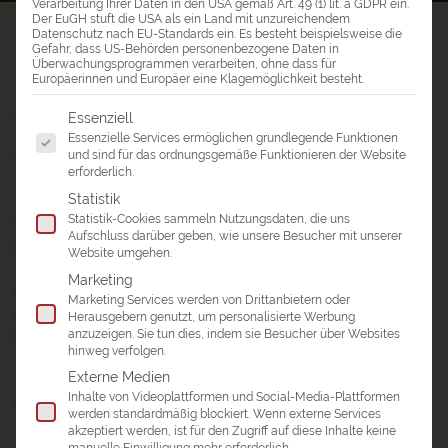
Verarbeitung Ihrer Daten in den USA gemäß Art. 49 (1) lit. a GDPR ein.
Der EuGH stuft die USA als ein Land mit unzureichendem
a&e erlebnis:reisen
>
Reiseblog
>
Datenschutz nach EU-Standards ein. Es besteht beispielsweise die
Gefahr, dass US-Behörden personenbezogene Daten in
Reisebericht Indonesien – Yogyakarta & Bali
Überwachungsprogrammen verarbeiten, ohne dass für
Europäerinnen und Europäer eine Klagemöglichkeit besteht.
REISEBERICHT INDONESIEN –
Es folgt eine Liste der Service-Gruppen, für die eine Einwil
Essenziell
YOGYAKARTA & BALI
Essenzielle Services ermöglichen grundlegende Funktionen
Besondere Begegnungen
und sind für das ordnungsgemäße Funktionieren der Website
erforderlich.
Statistik
Besonders nett war das Dorfprojekt in der Nähe von
Statistik-Cookies sammeln Nutzungsdaten, die uns
Yogyakarta
, wo wir in einem Homestay übernachteten und
Aufschluss darüber geben, wie unsere Besucher mit unserer
gemeinsam mit den Dorfbewohnern musizierten. Der junge
Website umgehen.
Mann, der uns durchs Dorf begleitete, kam abends in unser
Marketing
Quartier um mit uns zu plaudern.
Marketing Services werden von Drittanbietern oder
Auch der Besuch eines Dorfes in
Bali
war sehr nett. So
Herausgebern genutzt, um personalisierte Werbung
anzuzeigen. Sie tun dies, indem sie Besucher über Websites
durften wir mit Frauen Opfergaben basteln, Reis pflanzen
hinweg verfolgen.
und mit dem Ochsenpflug eine Runde drehen. Die
Externe Medien
Menschen waren alle sehr offen und freundlich, aber nicht
Inhalte von Videoplattformen und Social-Media-Plattformen
anbiedernd.
werden standardmäßig blockiert. Wenn externe Services
akzeptiert werden, ist für den Zugriff auf diese Inhalte keine
Birgit
manuelle Einwilligung mehr erforderlich.