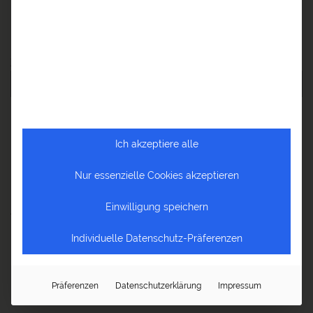
Reiseberichte Ozeanien
Zu den neuesten Beiträgen
NEUESTE BEITRÄGE
Ich akzeptiere alle
Die Welt im Herzen – Reisen ist mehr als Urlaub
Nur essenzielle Cookies akzeptieren
Fernweh? Entdecken Sie Afrika mit a&e erlebnis:reisen und
Einwilligung speichern
Anselm Pahnke!
Individuelle Datenschutz-Präferenzen
Reiseblog Baltikum – Von Tallinn bis Palanga
Reiseblog Ayurveda – Ayurveda Kur in Sri Lanka und Indien
Präferenzen
Datenschutzerklärung
Impressum
Reiseblog Tadschikistan – 5 große Momente