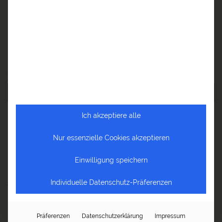
Reiseberichte Asien
Reiseberichte Europa
Reiseberichte Ozeanien
Zu den neuesten Beiträgen
Ich akzeptiere alle
NEUESTE BEITRÄGE
Nur essenzielle Cookies akzeptieren
Die Welt im Herzen – Reisen ist mehr als Urlaub
Einwilligung speichern
Fernweh? Entdecken Sie Afrika mit a&e erlebnis:reisen und
Individuelle Datenschutz-Präferenzen
Anselm Pahnke!
Reiseblog Baltikum – Von Tallinn bis Palanga
Präferenzen
Datenschutzerklärung
Impressum