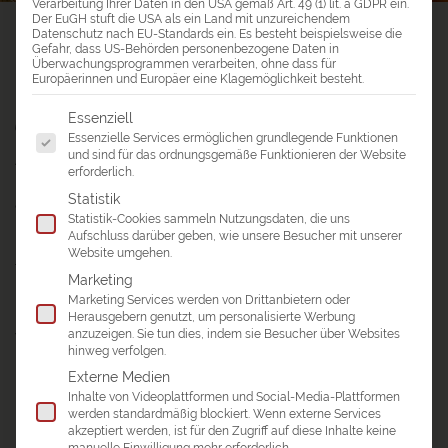
Verarbeitung Ihrer Daten in den USA gemäß Art. 49 (1) lit. a GDPR ein.
Der EuGH stuft die USA als ein Land mit unzureichendem
a&e erlebnis:reisen
>
Reiseblog
>
Reisebericht Malaysia – Homestay
Datenschutz nach EU-Standards ein. Es besteht beispielsweise die
Gefahr, dass US-Behörden personenbezogene Daten in
Überwachungsprogrammen verarbeiten, ohne dass für
REISEBERICHT MALAYSIA – HOMESTAY
Europäerinnen und Europäer eine Klagemöglichkeit besteht.
Radtouren & Schattentheater
Es folgt eine Liste der Service-Gruppen, für die eine Einwil
Essenziell
Essenzielle Services ermöglichen grundlegende Funktionen
und sind für das ordnungsgemäße Funktionieren der Website
Als besonderes Erlebnis möchten wir die Übernachtung im
erforderlich.
Homestay aufführen. Vor Ort wurde eine liebevoll
Statistik
ausgearbeitete Radtour angeboten, die wir dank des guten
Statistik-Cookies sammeln Nutzungsdaten, die uns
Infomaterials sehr gut in Eigenregie bewerkstelligen
Aufschluss darüber geben, wie unsere Besucher mit unserer
konnten. Wir haben uns den ganzen Tag fernab vom
Website umgehen.
Tourismus mit dem Rad bewegt und einen kleinen Einblick
Marketing
in das Dorfleben gewinnen können. Die Herzlichkeit der
Marketing Services werden von Drittanbietern oder
Menschen vor Ort begegnete uns dort überall. Immer
Herausgebern genutzt, um personalisierte Werbung
anzuzeigen. Sie tun dies, indem sie Besucher über Websites
wieder winken, durchweg freundliche Blicke erwidern und
hinweg verfolgen.
"Hello" im Vorbeifahren sagen. Zwischendurch anhalten, an
Externe Medien
kleinen Ständen was essen und trinken, den Handwerkern
Inhalte von Videoplattformen und Social-Media-Plattformen
beim Drachenbau oder beim Schattentheater zusehen,
werden standardmäßig blockiert. Wenn externe Services
Fischer für eine Flussfahrt engagieren und, und, und.
akzeptiert werden, ist für den Zugriff auf diese Inhalte keine
Dieses Erlebnis ist so besonders, weil es so nicht
manuelle Einwilligung mehr erforderlich.