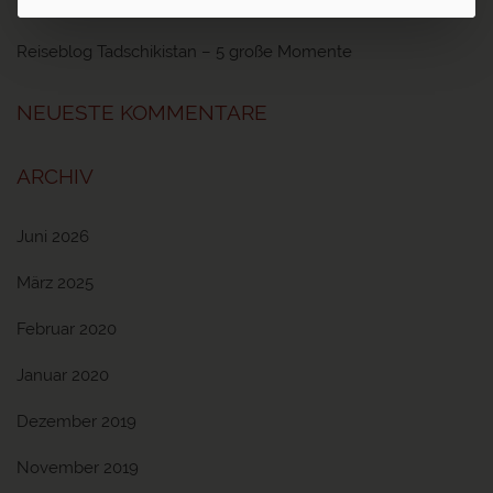
Reiseblog Ayurveda – Ayurveda Kur in Sri Lanka und Indien
Reiseblog Tadschikistan – 5 große Momente
NEUESTE KOMMENTARE
ARCHIV
Juni 2026
März 2025
Februar 2020
Januar 2020
Dezember 2019
November 2019