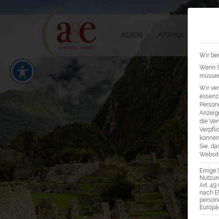
ASIEN
AFRIKA
AMER
Wir ben
Wenn Si
müssen 
Wir ve
essenzi
Persone
Anzeig
die Ver
Verpfli
können
Sie, da
Website
Einige 
Nutzung
Art. 49
nach E
person
Europä