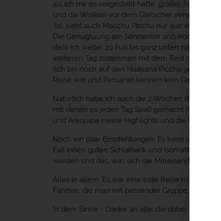
als ich mir es vorgestellt hatte: größer, höher, b
und die Wolken vor dem Gletscher verschwinden. D
Tal, sieht auch Macchu Picchu nur aus wie ein kl
Die Genugtuung am Sonnentor anzukommen und zu w
dass ich weiter zu Fuß bis ganz unten nach Aquas
weiteren Tag zusammen mit dem Rest der Gruppe 
(Ich bin noch auf den Huayana Picchu geklettert -
Reise war und Peruaner kennen kein Geländer ;) 
Natürlich habe ich auch die 2 Wochen Rundreise 
mit denen es jeden Tag Spaß gemacht hat, alles
und Arequipa meine Highlights und die Wüste in d
Noch ein paar Empfehlungen: Es kann sehr kalt
Fall einen guten Schlafsack und Isomatte mitne
werden und das, was sich die Mitreisenden vor Or
Alles in allem: Es war eine tolle Reise mit viel 
Fahrten, die man mit passender Gruppe gerne in
In dem Sinne - Danke an alle, die dabei waren!