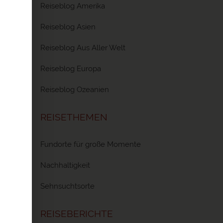
teht
Reiseblog Amerika
ilige
arüber.
Reiseblog Asien
 mir,
Reiseblog Aus Aller Welt
acht.
Reiseblog Europa
zen
Reiseblog Ozeanien
nen,
 Cusco
REISETHEMEN
hen!!!).
eden
Fundorte für große Momente
ch
Nachhaltigkeit
n
Sehnsuchtsorte
REISEBERICHTE