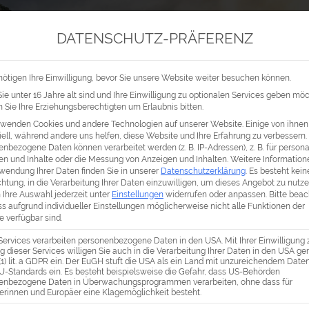
DATENSCHUTZ-PRÄFERENZ
IKA
OZEANIEN
ANTARKTIS / ARKTIS
AYURVEDA
ötigen Ihre Einwilligung, bevor Sie unsere Website weiter besuchen können.
e unter 16 Jahre alt sind und Ihre Einwilligung zu optionalen Services geben mö
Sie Ihre Erziehungsberechtigten um Erlaubnis bitten.
rwenden Cookies und andere Technologien auf unserer Website. Einige von ihnen
ell, während andere uns helfen, diese Website und Ihre Erfahrung zu verbessern.
nbezogene Daten können verarbeitet werden (z. B. IP-Adressen), z. B. für personal
en und Inhalte oder die Messung von Anzeigen und Inhalten.
Weitere Information
wendung Ihrer Daten finden Sie in unserer
Datenschutzerklärung
.
Es besteht kein
chtung, in die Verarbeitung Ihrer Daten einzuwilligen, um dieses Angebot zu nutze
 Ihre Auswahl jederzeit unter
Einstellungen
widerrufen oder anpassen.
Bitte bea
ss aufgrund individueller Einstellungen möglicherweise nicht alle Funktionen der
 verfügbar sind.
Services verarbeiten personenbezogene Daten in den USA. Mit Ihrer Einwilligung 
 dieser Services willigen Sie auch in die Verarbeitung Ihrer Daten in den USA g
 (1) lit. a GDPR ein. Der EuGH stuft die USA als ein Land mit unzureichendem Dat
U-Standards ein. Es besteht beispielsweise die Gefahr, dass US-Behörden
enbezogene Daten in Überwachungsprogrammen verarbeiten, ohne dass für
erinnen und Europäer eine Klagemöglichkeit besteht.