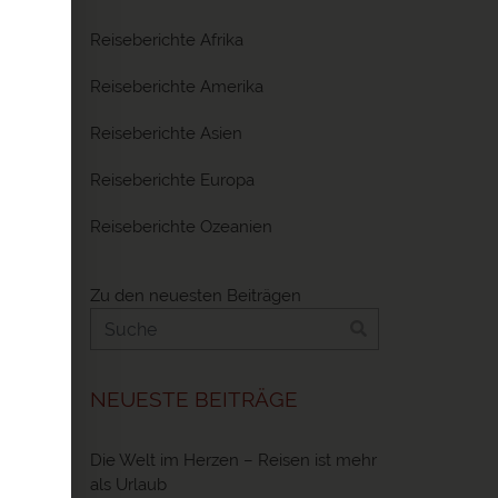
Reiseberichte Afrika
 Reisen
!
Reiseberichte Amerika
Reiseberichte Asien
Reiseberichte Europa
Reiseberichte Ozeanien
Zu den neuesten Beiträgen
NEUESTE BEITRÄGE
Die Welt im Herzen – Reisen ist mehr
als Urlaub