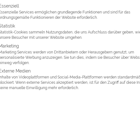
lgt eine Liste der Service-Gruppen, für die eine Einwilligung erte
Essenziell
l
Essenzielle Services ermöglichen grundlegende Funktionen und sind für das
ordnungsgemäße Funktionieren der Website erforderlich.
Statistik
Statistik-Cookies sammeln Nutzungsdaten, die uns Aufschluss darüber geben, wi
icchu & Peru
unsere Besucher mit unserer Website umgehen.
Marketing
Trails
in Peru zu laufen - entweder den klassischen nach
Macchu 
Marketing Services werden von Drittanbietern oder Herausgebern genutzt, um
o
. Ich war sehr froh, dass ich über eine Reise mit Inka-Trail-Option
personalisierte Werbung anzuzeigen. Sie tun dies, indem sie Besucher über Webs
hinweg verfolgen.
6 Monate vorher buchen, aber es hat geklappt. Ich hatte genug Ze
Externe Medien
Inhalte von Videoplattformen und Social-Media-Plattformen werden standardmä
es für jeden zu schaffen ist, soweit er/sie keine Probleme mit d
blockiert. Wenn externe Services akzeptiert werden, ist für den Zugriff auf diese I
keine manuelle Einwilligung mehr erforderlich.
ch als erfahrene Wanderfrau war es eine neue körperliche Erfahrun
e die Leistung sinkt. Leider war die Höhe auch daran Schuld, da
teren Mitreisenden frühzeitig abreisen mussten... Aus dem Inka-
eise ;) Mit ganz viel Essen und Diskussionen über Inka-Traditio
em Koch und Träger reden, aber ich spreche leider kein Quechua.
deutlich schneller als in 4 Tagen schaffen, aber so hatte ich kei
auf dem Weg anschauen und den Ausblick genießen. Es war ganz 