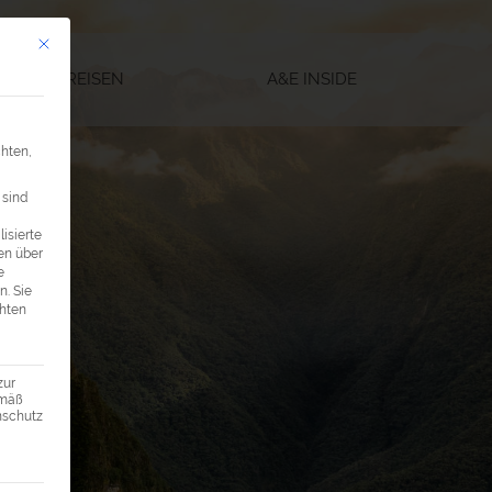
Mit diesem Button wird der Dialog geschlossen. Seine Funktionalität ist ide
SEGELREISEN
A&E INSIDE
chten,
 sind
isierte
en über
e
n.
Sie
chten
zur
emäß
enschutz