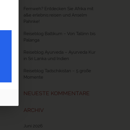
Fernweh? Entdecken Sie Afrika mit
a&e erlebnis:reisen und Anselm
Pahnke!
Reiseblog Baltikum – Von Tallinn bis
Palanga
Reiseblog Ayurveda – Ayurveda Kur
in Sri Lanka und Indien
Reiseblog Tadschikistan – 5 große
Momente
NEUESTE KOMMENTARE
ARCHIV
Juni 2026