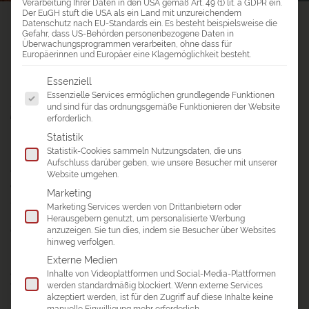
Verarbeitung Ihrer Daten in den USA gemäß Art. 49 (1) lit. a GDPR ein.
Der EuGH stuft die USA als ein Land mit unzureichendem
a&e erlebnis:reisen
>
Reiseblog
>
Datenschutz nach EU-Standards ein. Es besteht beispielsweise die
Gefahr, dass US-Behörden personenbezogene Daten in
Reisebericht Usbekistan – Registan & Aralsee
Überwachungsprogrammen verarbeiten, ohne dass für
Europäerinnen und Europäer eine Klagemöglichkeit besteht.
REISEBERICHT USBEKISTAN – REGISTAN
Es folgt eine Liste der Service-Gruppen, für die eine Einwil
Essenziell
& ARALSEE
Essenzielle Services ermöglichen grundlegende Funktionen
Pracht bis ins letzte Detail
und sind für das ordnungsgemäße Funktionieren der Website
erforderlich.
Statistik
Um die wunderbaren Moscheen, Medresen und Mausoleen
Statistik-Cookies sammeln Nutzungsdaten, die uns
mit eigenen Augen zu sehen, waren wir nach Usbekistan
Aufschluss darüber geben, wie unsere Besucher mit unserer
gereist. Obwohl wir Bilder davon gesehen hatten, verschlug
Website umgehen.
es uns dann doch den Atem, als wir vor dem Registan in
Marketing
Samarkand
standen: Diese Pracht bis ins letzte Detail war
Marketing Services werden von Drittanbietern oder
überwältigend, viele weitere Wunder folgten in
Buchara
,
Herausgebern genutzt, um personalisierte Werbung
anzuzeigen. Sie tun dies, indem sie Besucher über Websites
Chiwa
und
Kokand
.
hinweg verfolgen.
Ein tiefer Eindruck anderer Art war der
Aralsee
, dessen
Externe Medien
ausgetrockneter wüstenartiger Seegrund von der
Inhalte von Videoplattformen und Social-Media-Plattformen
werden standardmäßig blockiert. Wenn externe Services
Vegetation erobert wird: Man kann kaum glauben, dass hier
akzeptiert werden, ist für den Zugriff auf diese Inhalte keine
noch vor wenigen Jahren Fische herumschwammen. Oder
manuelle Einwilligung mehr erforderlich.