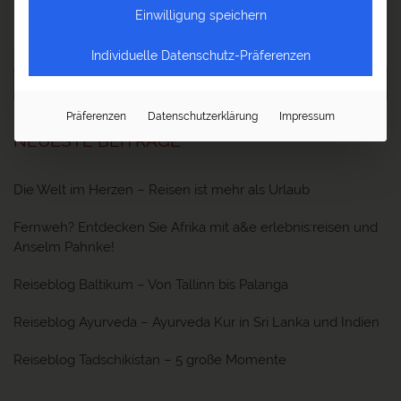
Reiseberichte Ozeanien
Einwilligung speichern
Individuelle Datenschutz-Präferenzen
Zu den neuesten Beiträgen
Präferenzen
Datenschutzerklärung
Impressum
NEUESTE BEITRÄGE
Die Welt im Herzen – Reisen ist mehr als Urlaub
Fernweh? Entdecken Sie Afrika mit a&e erlebnis:reisen und
Anselm Pahnke!
Reiseblog Baltikum – Von Tallinn bis Palanga
Reiseblog Ayurveda – Ayurveda Kur in Sri Lanka und Indien
Reiseblog Tadschikistan – 5 große Momente