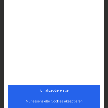
REISETHEMEN
Fundorte für große Momente
Nachhaltigkeit
Sehnsuchtsorte
REISEBERICHTE
Reiseberichte Afrika
Reiseberichte Amerika
Reiseberichte Asien
Ich akzeptiere alle
Reiseberichte Europa
Nur essenzielle Cookies akzeptieren