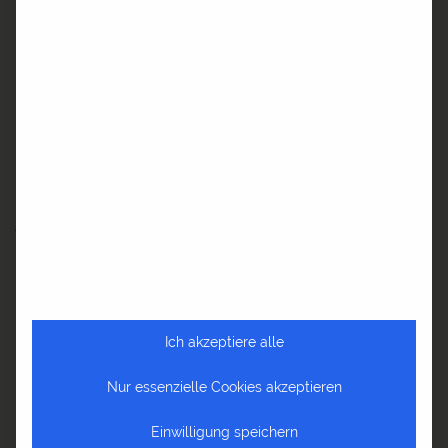
NEUSTE BEITRÄGE
Die Welt im Herzen – Reisen ist mehr als Urlaub
Fernweh? Entdecken Sie Afrika mit a&e erlebnis:reisen und
Anselm Pahnke!
Reiseblog Baltikum – Von Tallinn bis Palanga
REISEBLOG
Ich akzeptiere alle
Reiseblog Afrika
Nur essenzielle Cookies akzeptieren
Reiseblog Amerika
Einwilligung speichern