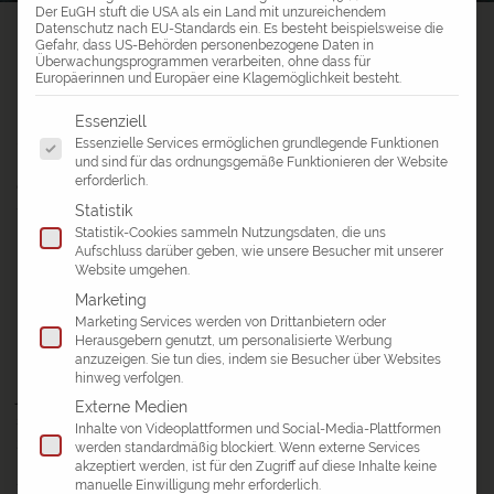
Verarbeitung Ihrer Daten in den USA gemäß Art. 49 (1) lit. a GDPR ein.
Der EuGH stuft die USA als ein Land mit unzureichendem
a&e erlebnis:reisen
>
Reiseblog
>
Datenschutz nach EU-Standards ein. Es besteht beispielsweise die
Gefahr, dass US-Behörden personenbezogene Daten in
Reisebericht Usbekistan – Samarkand, Taschkent & Chiwa
Überwachungsprogrammen verarbeiten, ohne dass für
Europäerinnen und Europäer eine Klagemöglichkeit besteht.
REISEBERICHT USBEKISTAN –
Es folgt eine Liste der Service-Gruppen, für die eine Einwil
Essenziell
SAMARKAND, TASCHKENT & CHIWA
Essenzielle Services ermöglichen grundlegende Funktionen
a&e unterwegs in Usbekistan – Vier
und sind für das ordnungsgemäße Funktionieren der Website
erforderlich.
Dinge, die mich zum Schmunzeln
Statistik
Statistik-Cookies sammeln Nutzungsdaten, die uns
brachten...
Aufschluss darüber geben, wie unsere Besucher mit unserer
Website umgehen.
Ich bin unterwegs in einer der fünf ehemaligen
Marketing
mittelasiatischen Sowjetrepubliken. In einem Land, das
Marketing Services werden von Drittanbietern oder
knapp 30 Millionen Einwohner ihr Zuhause nennen –
Herausgebern genutzt, um personalisierte Werbung
anzuzeigen. Sie tun dies, indem sie Besucher über Websites
Usbekistan. Ich bin gespannt, was mich erwartet. Kaum
hinweg verfolgen.
jemand aus meinem Bekanntenkreis war zuvor in diesem
Externe Medien
sagenumwobenen Land, das oftmals zunächst nur mit der
Inhalte von Videoplattformen und Social-Media-Plattformen
Seidenstraße in Zusammenhang gebracht wird...
werden standardmäßig blockiert. Wenn externe Services
akzeptiert werden, ist für den Zugriff auf diese Inhalte keine
1. In meinem Reiseführer steht: „Usbekistan ist dabei seinen
manuelle Einwilligung mehr erforderlich.