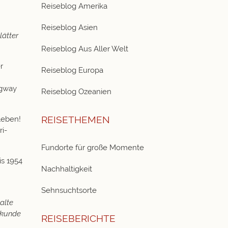
Reiseblog Amerika
Reiseblog Asien
lätter
Reiseblog Aus Aller Welt
r
Reiseblog Europa
ngway
Reiseblog Ozeanien
REISETHEMEN
leben!
ri-
Fundorte für große Momente
is 1954
Nachhaltigkeit
Sehnsuchtsorte
alte
Sekunde
REISEBERICHTE