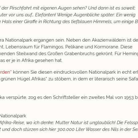
f der Pirschfahrt mit eigenen Augen sehen? Und dann ist es soweit:
uter vor uns auf… Elefanten! Wenige Augenblicke später: Ein wenig
e Hals einer Giraffe in Richtung des tiefblauen Himmels, um einige B
a Nationalpark
ergangen sein. Neben den Akazienwäldern ist de
ht, Lebensraum für Flamingos, Pelikane und Kormorane. Diese
uckenden Steilwand des Großen Grabenbruchs gekrönt. Für Hemi
s er je in Afrika gesehen hat
.
orden“
können Sie diesen eindrucksvollen Nationalpark in echt er
ünen Hügel Afrikas“ zu stöbern, in dem er literarisch seine Safa
 verspürte, zog es den Schriftsteller ein zweites Mal von 1953 b
Nationalpark
frika-Reise, wo ich denke: Mutter Natur ist unglaublich! Die Felssp
t und doch stürzen sich hier 300.000 Liter Wasser des Nils in der 