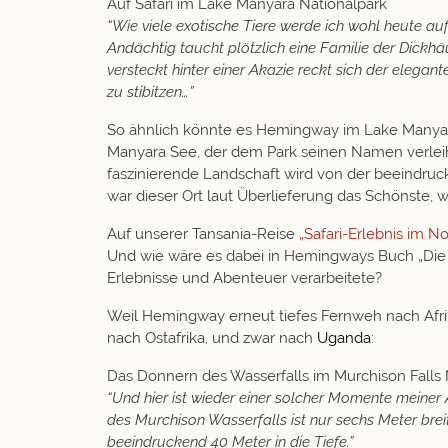
Auf Safari im Lake Manyara Nationalpark
“Wie viele exotische Tiere werde ich wohl heute au
Andächtig taucht plötzlich eine Familie der Dickhä
versteckt hinter einer Akazie reckt sich der elegant
zu stibitzen…”
So ähnlich könnte es Hemingway im
Lake Manyar
Manyara See, der dem Park seinen Namen verlei
faszinierende Landschaft wird von der beeindr
war dieser Ort laut Überlieferung
das Schönste, wa
Auf unserer Tansania-Reise
„Safari-Erlebnis im N
Und wie wäre es dabei in Hemingways Buch „Die gr
Erlebnisse und Abenteuer verarbeitete?
Weil Hemingway erneut tiefes Fernweh nach Afrika
nach Ostafrika, und zwar nach
Uganda
:
Das Donnern des Wasserfalls im Murchison Falls 
“Und hier ist wieder einer solcher Momente meiner A
des Murchison Wasserfalls ist nur sechs Meter brei
beeindruckend 40 Meter in die Tiefe.”