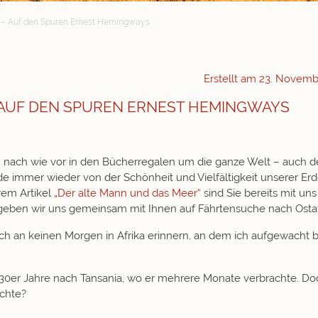
 – Auf den Spuren Ernest Hemingways
Erstellt am
23. Novemb
 AUF DEN SPUREN ERNEST HEMINGWAYS
“ nach wie vor in den Bücherregalen um die ganze Welt – auch d
de immer wieder von der Schönheit und Vielfältigkeit unserer Erd
rem Artikel
„Der alte Mann und das Meer“
sind Sie bereits mit un
eben wir uns gemeinsam mit Ihnen auf Fährtensuche nach Ostaf
ch an keinen Morgen in Afrika erinnern, an dem ich aufgewacht 
930er Jahre nach
Tansania
, wo er mehrere Monate verbrachte. D
üchte?