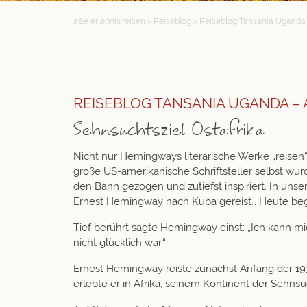
a&e erlebnis:reisen
>
Reiseblog
>
Reiseblog Tansania Uganda
REISEBLOG TANSANIA UGANDA –
Sehnsuchtsziel Ostafrika
Nicht nur Hemingways literarische Werke „reisen
große US-amerikanische Schriftsteller selbst wur
den Bann gezogen und zutiefst inspiriert. In unse
Ernest Hemingway nach Kuba gereist… Heute beg
Tief berührt sagte Hemingway einst:
„Ich kann mi
nicht glücklich war.“
Ernest Hemingway reiste zunächst Anfang der 1
erlebte er in Afrika, seinem Kontinent der Sehns