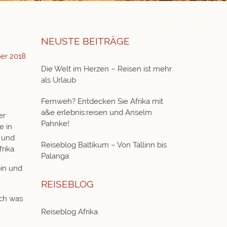
NEUSTE BEITRÄGE
er 2018
Die Welt im Herzen – Reisen ist mehr
als Urlaub
Fernweh? Entdecken Sie Afrika mit
a&e erlebnis:reisen und Anselm
er
Pahnke!
e in
s und
Reiseblog Baltikum – Von Tallinn bis
rika.
Palanga
bin und
REISEBLOG
och was
Reiseblog Afrika