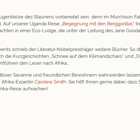
ugenblicke des Staunens vorbereitet sein, denn im
Murchison Fal
 Auf unserer Uganda Reise „
Begegnung mit den Berggorillas
“ t
hten in einer Eco-Lodge, die unter der Leitung des Jane Gooda
inents schrieb der Literatur-Nobelpreisträger weitere Bücher. So
Auch die Kurzgeschichten „Schnee auf dem Kilimandscharo“ und „D
ntführen den Leser nach Afrika…
endloser Savanne und freundlichen Bewohnern wahrwerden lasse
 Afrika-Expertin
Caroline Smith
. Sie hilft Ihnen gerne dabei, dass 
frika-Reise aufwachen!